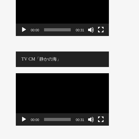
レ
ー
ヤ
ー
00:00
00:31
TV CM「静かの海」
動
画
プ
レ
ー
ヤ
ー
00:00
00:31