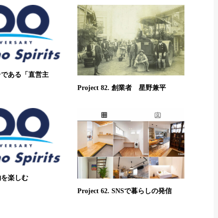
. 土台である「直営主
Project 82. 創業者 星野兼平
 本物を楽しむ
Project 62. SNSで暮らしの発信