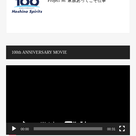
Project 98. 家族あってこそ仕事
100th ANNIVERSARY MOVIE
動
画
プ
レ
ー
ヤ
ー
00:00
00:31